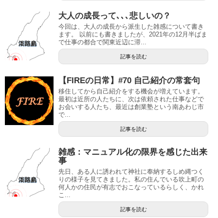
大人の成長って､､､悲しいの？
今回は、大人の成長から派生した雑感について書き
ます。 以前にも書きましたが、2021年の12月半ばま
で仕事の都合で関東近辺に滞...
記事を読む
【FIREの日常】#70 自己紹介の常套句
移住してから自己紹介をする機会が増えています。
最初は近所の人たちに、次は依頼された仕事などで
お会いする人たち、最近は創業塾という南あわじ市
で...
記事を読む
雑感：マニュアル化の限界を感じた出来
事
先日、ある人に誘われて神社に奉納するしめ縄つく
りの様子を見てきました。私の住んでいる吹上町の
何人かの住民が有志でおこなっているらしく、かれ
こ...
記事を読む