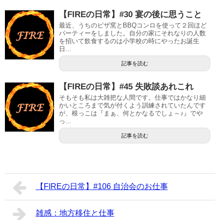
【FIREの日常】#30 宴の後に思うこと
最近、うちのピザ窯とBBQコンロを使って２回ほど
パーティーをしました。自分の家にそれなりの人数
を招いて飲食するのは小学校の時にやったお誕生
日...
記事を読む
【FIREの日常】#45 失敗談あれこれ
そもそも私は大雑把な人間です。仕事ではかなり細
かいところまで気が付くよう訓練されていたんです
が、根っこは『まぁ、何とかなるでしょ～♪』でや
っ...
記事を読む
【FIREの日常】#106 自治会のお仕事
雑感：地方移住と仕事