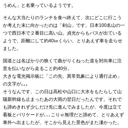
うめん」と名乗っているようです。
そんな大当たりのランチを食べ終えて、次にどこに行こう
か考えた末に向かったのは「剣山」です。日本100名山の一
つで西日本で２番目に高い山。貞光からもバスが出ている
ようで、距離にして約40㎞くらい。とりあえず車を走らせ
ました。
国道とは名ばかりの狭くて曲がりくねった道を対向車に注
意を払いながら走ること約40分。
大きな電光掲示板に「この先、異常気象により通行止め」
の文字が｡｡｡
そうなんです、この日は高松や山口に大水をもたらして山
陽新幹線も止まったあの大雨の翌日だったんです。それで
も諦めきれず少しだけ先に進んでみましたが、今度は立て
看板とバリケードが､､､こりゃ無理だと諦めて、とりあえず
車外へ出ましたが、そこから見えた景色がまた凄かった。