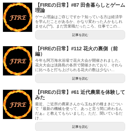
【FIREの日常】#87 田舎暮らしとゲーム
理論
ゲーム理論はご存じですか？知っている方は経済学
を学んだことがあるか、かなり変わった人かもしれ
ません(^^)。まだ営業職だったころ、仕事でこの...
記事を読む
【FIREの日常】#112 花火の裏側（前
編）
今年も阿万海水浴場で花火大会が開催されました。
花火大会は淡路島の各所で開催されており、それら
に比べると打ち上げられる花火の数は少ない...
記事を読む
【FIREの日常】#61 近代農業を体験して
みた
最近、ご近所の農家さんから玉ねぎの種まきについ
て『最新の機械を使って、あっと言う間に終わるん
だぁ』と教えてもらいました。ただ、聞いているだ
け...
記事を読む