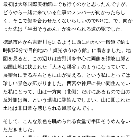
最初は大塚国際美術館にでも行くのかと思ったんですが、
どうやら一緒に来ている仕事のメンバーが向かったらし
く、そこで顔を合わせたくないらしいのでNGに。で、向か
った先は「半田そうめん」が食べられる道の駅でした。
徳島市内から吉野川を辿るように西に向かい一般道で約１
時間20分で目的地の「貞光ゆうゆう館」に着きました。地
図を見ると、この辺りは吉野川を中心に両側を讃岐山脈と
四国山地に挟まれた「大きな渓谷」のようになっていて、
展望台に登る左右ともに山が見える、という私にとっては
珍しい景色が広がりました。西宮や神戸に長い間住んでい
た私にとって、山は一方向（北側）だけにあるもので山の
反対側は海、という環境に馴染んでしまい、山に囲まれた
土地は非日常を感じられる風景なんです。
そして、こんな景色を眺められる食堂で半田そうめんをい
ただきました。