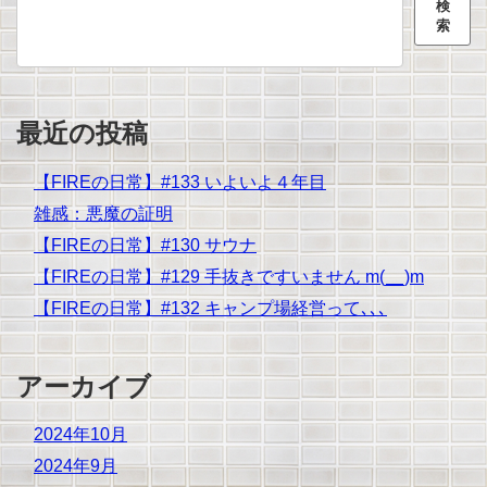
検
索
最近の投稿
【FIREの日常】#133 いよいよ４年目
雑感：悪魔の証明
【FIREの日常】#130 サウナ
【FIREの日常】#129 手抜きですいません m(__)m
【FIREの日常】#132 キャンプ場経営って､､､
アーカイブ
2024年10月
2024年9月