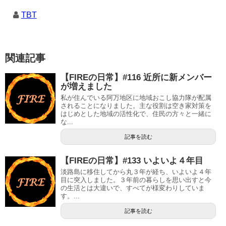
TBT
関連記事
【FIREの日常】#116 近所に新メンバー
が増えました
私が住んでいる阿万地区に地域おこし協力隊が配属
されることになりました。主な役割は空き家対策を
はじめとした地域の活性化で、住民の方々と一緒に
な...
記事を読む
【FIREの日常】#133 いよいよ４年目
淡路島に移住してから丸３年が経ち、いよいよ４年
目に突入しました。３年前の暮らしを思い出すと今
の生活とは大違いで、すべてが様変わりしていま
す。...
記事を読む