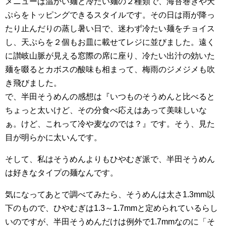
メニューは温かい麺と冷たい麺の２種類で、海苔巻きや天
ぷらをトッピングできるスタイルです。その日は雨が降っ
たり止んだりの蒸し暑い日で、迷わず冷たい麺をチョイス
し、天ぷらを２個もお皿に載せてレジに並びました。遠く
に讃岐山脈が見える窓際の席に座り、冷たい出汁の効いた
麺を啜るとカボスの酸味も相まって、梅雨のジメジメも吹
き飛びました。
で、半田そうめんの感想は『いつものそうめんと比べると
ちょっと太いけど、その分食べ応えはあって美味しいな
ぁ。けど、これって冷や麦なのでは？』です。そう、見た
目が明らかに太いんです。
そして、私はそうめんよりもひやむぎ派で、半田そうめん
は好きなタイプの麺なんです。
気になってあとで調べてみたら、そうめんは太さ1.3mm以
下のもので、ひやむぎは1.3～1.7mmと定められているらし
いのですが、半田そうめんだけは例外で1.7mmなのに「そ