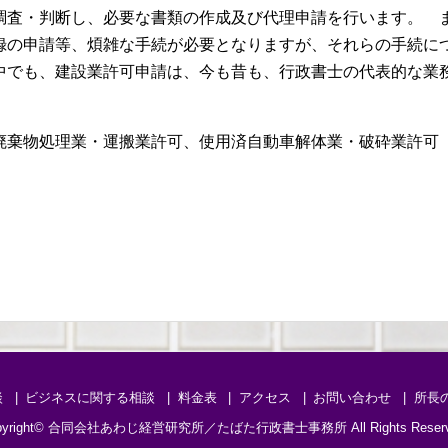
調査・判断し、必要な書類の作成及び代理申請を行います。 
録の申請等、煩雑な手続が必要となりますが、それらの手続
中でも、建設業許可申請は、今も昔も、行政書士の代表的な業
廃棄物処理業・運搬業許可、使用済自動車解体業・破砕業許可
談
ビジネスに関する相談
料金表
アクセス
お問い合わせ
所長
yright©
合同会社あわじ経営研究所／たばた行政書士事務所
All Rights Reser