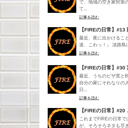
で、地域の空き家対策
て...
記事を読む
【FIREの日常】#1
最近、夜に出かけること
道、こわっ！』 淡路島に
記事を読む
【FIREの日常】#3
最近、うちのピザ窯と
自分の家にそれなりの
日...
記事を読む
【FIREの日常】#2
これまでFIREの日常
が、そろそろネタも尽