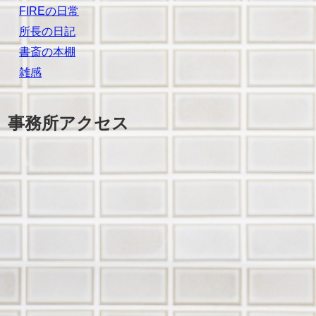
FIREの日常
所長の日記
書斎の本棚
雑感
事務所アクセス