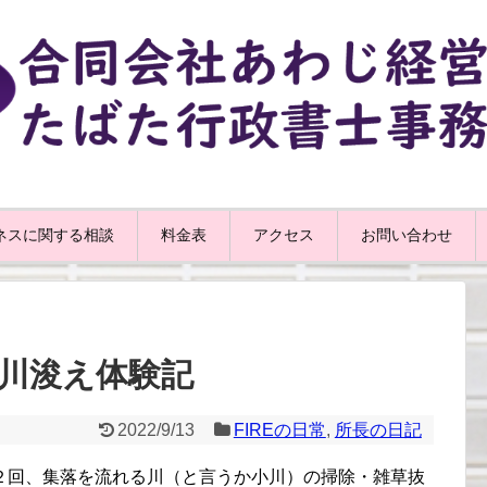
ネスに関する相談
料金表
アクセス
お問い合わせ
5 川浚え体験記
2022/9/13
FIREの日常
,
所長の日記
２回、集落を流れる川（と言うか小川）の掃除・雑草抜