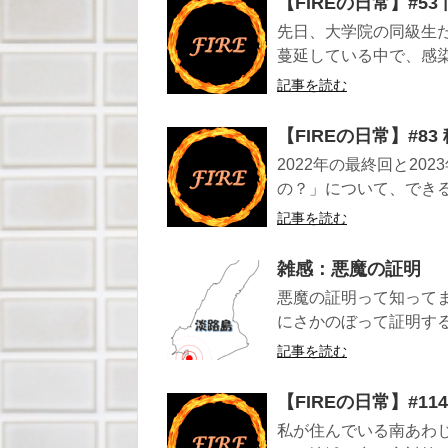
【FIREの日常】#53
先日、大学院の同級生
蔓延している中で、感染
記事を読む
【FIREの日常】#
2022年の最終回と2
の？」について、できる
記事を読む
雑感：悪魔の証明
悪魔の証明って知って
にさかのぼって証明する
記事を読む
【FIREの日常】#1
私が住んでいる南あわ