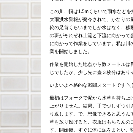
この川、幅は1.5mくらいで雨水などを
大雨洪水警報が発令されて、かなりの
靴の足首くらいまでしか水はなく、移
の班がそれぞれ上流と下流に向かって
に向かって作業をしています。私は川
業を開始しました。
作業を開始した地点から数メートルは
じでしたが、少し先に畳３枚分はあり
いよいよ本格的な戦闘スタートです ＼(^
最初はフォークで泥から水草を持ち上
上がりません。結局、手で少しずつ引き
り返します。で、想像できると思うん
草を放り投げると、衣服はもちろんの
す。開始後、すぐに体に泥をまとい、額