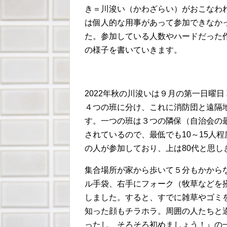
き＝川浚い（かわざらい）がおこなわ
は個人的な用事があって参加できなかっ
た。参加している人数やハードだった
の様子を書いていきます。
2022年秋の川浚いは９月の第一日曜日
４つの班に分け、これに消防団と遠隔
す。一つの班は３つの隣保（自治会の
されているので、最低でも10～15人程
の人が参加しており、上は80代と思し
集合場所が家から歩いて５分もかから
ル手袋、右手にフォーク（牧草などを
しました。すると、すでに雑草やゴミ
知った顔もチラホラ。周囲の人たちと
ったし、そろそろ初めましょう！』の