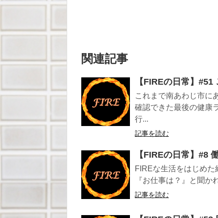
関連記事
【FIREの日常】#5
これまで南あわじ市に
確認できた最後の健康
行...
記事を読む
【FIREの日常】#8
FIREな生活をはじめ
『お仕事は？』と聞かれ
記事を読む