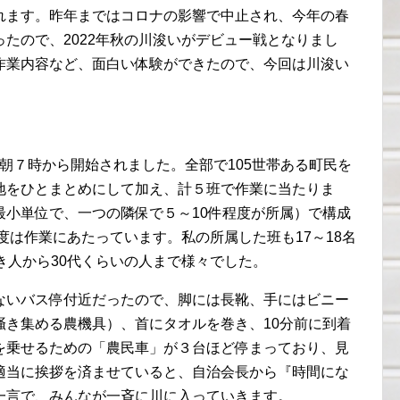
れます。昨年まではコロナの影響で中止され、今年の春
たので、2022年秋の川浚いがデビュー戦となりまし
作業内容など、面白い体験ができたので、今回は川浚い
 朝７時から開始されました。全部で105世帯ある町民を
地をひとまとめにして加え、計５班で作業に当たりま
最小単位で、一つの隣保で５～10件程度が所属）で構成
度は作業にあたっています。私の所属した班も17～18名
き人から30代くらいの人まで様々でした。
ないバス停付近だったので、脚には長靴、手にはビニー
掻き集める農機具）、首にタオルを巻き、10分前に到着
を乗せるための「農民車」が３台ほど停まっており、見
適当に挨拶を済ませていると、自治会長から『時間にな
一言で、みんなが一斉に川に入っていきます。