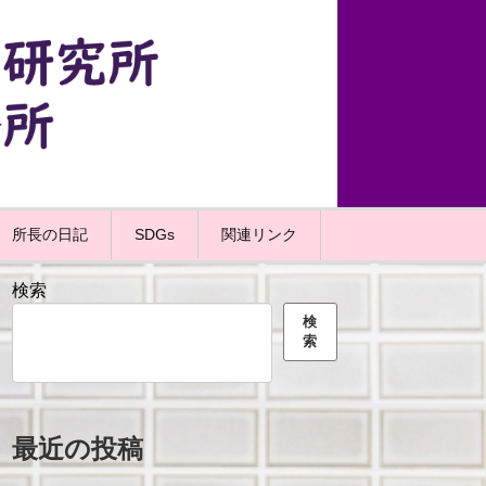
所長の日記
SDGs
関連リンク
検索
検
索
最近の投稿