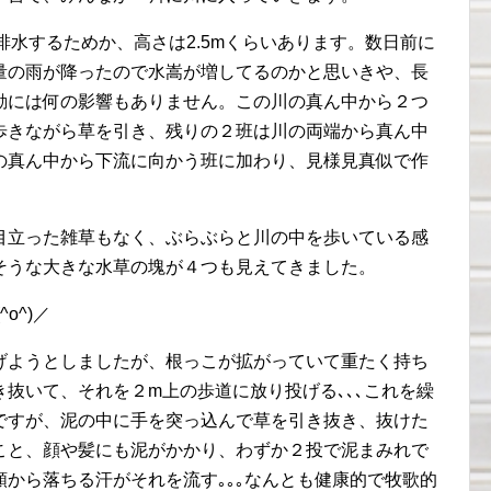
排水するためか、高さは2.5mくらいあります。数日前に
量の雨が降ったので水嵩が増してるのかと思いきや、長
動には何の影響もありません。この川の真ん中から２つ
歩きながら草を引き、残りの２班は川の両端から真ん中
の真ん中から下流に向かう班に加わり、見様見真似で作
目立った雑草もなく、ぶらぶらと川の中を歩いている感
そうな大きな水草の塊が４つも見えてきました。
o^)／
げようとしましたが、根っこが拡がっていて重たく持ち
抜いて、それを２m上の歩道に放り投げる､､､これを繰
ですが、泥の中に手を突っ込んで草を引き抜き、抜けた
こと、顔や髪にも泥がかかり、わずか２投で泥まみれで
から落ちる汗がそれを流す｡｡｡なんとも健康的で牧歌的