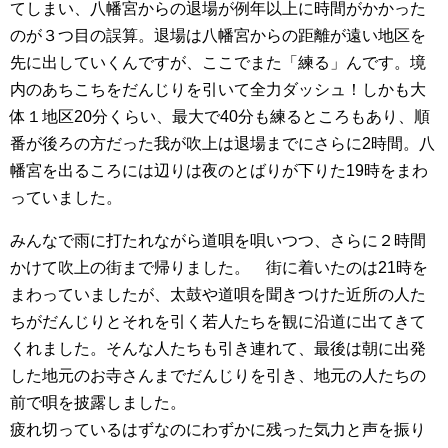
てしまい、八幡宮からの退場が例年以上に時間がかかった
のが３つ目の誤算。退場は八幡宮からの距離が遠い地区を
先に出していくんですが、ここでまた「練る」んです。境
内のあちこちをだんじりを引いて全力ダッシュ！しかも大
体１地区20分くらい、最大で40分も練るところもあり、順
番が後ろの方だった我が吹上は退場までにさらに2時間。八
幡宮を出るころには辺りは夜のとばりが下りた19時をまわ
っていました。
みんなで雨に打たれながら道唄を唄いつつ、さらに２時間
かけて吹上の街まで帰りました。 街に着いたのは21時を
まわっていましたが、太鼓や道唄を聞きつけた近所の人た
ちがだんじりとそれを引く若人たちを観に沿道に出てきて
くれました。そんな人たちも引き連れて、最後は朝に出発
した地元のお寺さんまでだんじりを引き、地元の人たちの
前で唄を披露しました。
疲れ切っているはずなのにわずかに残った気力と声を振り