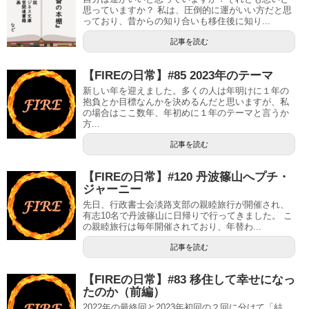
思っていますか？ 私は、圧倒的に運がいい方だと思
っており、昔からの知り合いも移住後に知り...
記事を読む
【FIREの日常】#85 2023年のテーマ
新しい年を迎えました。多くの人は年明けに１年の
抱負とか目標なんかを決めるんだと思いますが、私
の場合はここ数年、年初めに１年のテーマと言うか
方...
記事を読む
【FIREの日常】#120 丹波篠山へプチ・
ジャーニー
先日、行政書士会淡路支部の親睦旅行が開催され、
有志10名で丹波篠山に日帰りで行ってきました。 こ
の親睦旅行は毎年開催されており、年替わ...
記事を読む
【FIREの日常】#83 移住して幸せになっ
たのか（前編）
2022年の最終回と2023年初回の２回に分けて「結