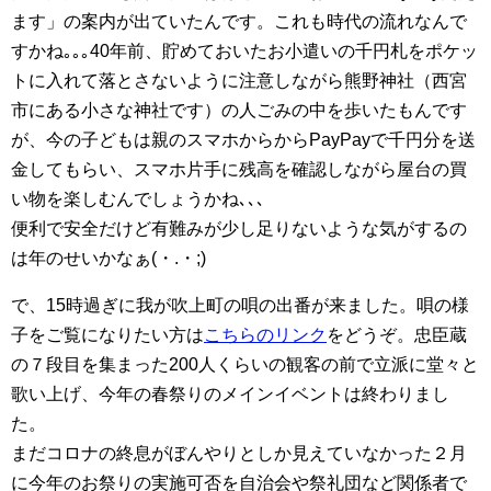
ます」の案内が出ていたんです。これも時代の流れなんで
すかね｡｡｡40年前、貯めておいたお小遣いの千円札をポケッ
トに入れて落とさないように注意しながら熊野神社（西宮
市にある小さな神社です）の人ごみの中を歩いたもんです
が、今の子どもは親のスマホからからPayPayで千円分を送
金してもらい、スマホ片手に残高を確認しながら屋台の買
い物を楽しむんでしょうかね､､､
便利で安全だけど有難みが少し足りないような気がするの
は年のせいかなぁ(・.・;)
で、15時過ぎに我が吹上町の唄の出番が来ました。唄の様
子をご覧になりたい方は
こちらのリンク
をどうぞ。忠臣蔵
の７段目を集まった200人くらいの観客の前で立派に堂々と
歌い上げ、今年の春祭りのメインイベントは終わりまし
た。
まだコロナの終息がぼんやりとしか見えていなかった２月
に今年のお祭りの実施可否を自治会や祭礼団など関係者で