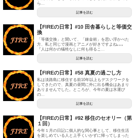
ら...
記事を読む
【FIREの日常】#10 田舎暮らしと等価交
換
「等価交換」と聞いて、「錬金術」を思い浮かべた
方、私と同じで漫画とアニメが好きですよね｡｡｡
『人は何かの犠牲なしに何も得るこ...
記事を読む
【FIREの日常】#58 真夏の過ごし方
私は淡路島に移住する前10年以上もデスクワークを
してきたので、真夏の昼間に外に出る機会はあまり
ありませんでした。ところが、今年の夏は氷運び
の...
記事を読む
【FIREの日常】#92 移住のセオリー（第
１回）
今年１月の日記に個人的な関心事として、移住生活
を楽しめている人と上手くいかずに帰ってしまった