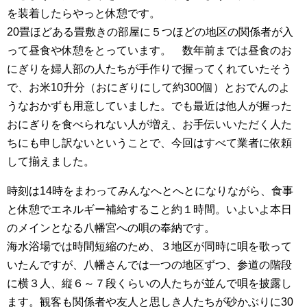
を装着したらやっと休憩です。
20畳ほどある畳敷きの部屋に５つほどの地区の関係者が入
って昼食や休憩をとっています。 数年前までは昼食のお
にぎりを婦人部の人たちが手作りで握ってくれていたそう
で、お米10升分（おにぎりにして約300個）とおでんのよ
うなおかずも用意していました。でも最近は他人が握った
おにぎりを食べられない人が増え、お手伝いいただく人た
ちにも申し訳ないということで、今回はすべて業者に依頼
して揃えました。
時刻は14時をまわってみんなへとへとになりながら、食事
と休憩でエネルギー補給すること約１時間。いよいよ本日
のメインとなる八幡宮への唄の奉納です。
海水浴場では時間短縮のため、３地区が同時に唄を歌って
いたんですが、八幡さんでは一つの地区ずつ、参道の階段
に横３人、縦６～７段くらいの人たちが並んで唄を披露し
ます。観客も関係者や友人と思しき人たちが砂かぶりに30