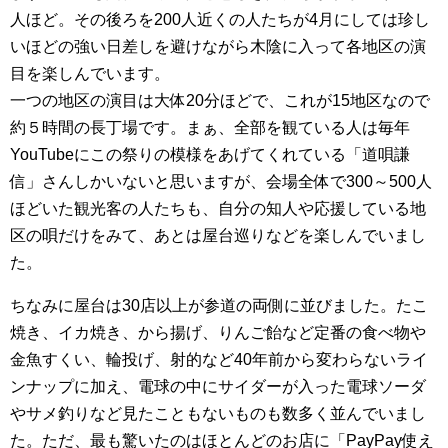
人ほど。その後ろを200人近くの人たちが4月にしては珍し
いほどの強い日差しを避けながら木陰に入って各地区の演
目を楽しんでいます。
一つの地区の演目は大体20分ほどで、これが15地区なので
約５時間の長丁場です。まぁ、全部を観ている人は毎年
YouTubeにこの祭りの模様をあげてくれている「道唄謙
信」さんしかいないと思いますが、会場全体で300～500人
ほどいた観光客の人たちも、自分の知人や応援している地
区の唄だけをみて、あとは屋台巡りなどを楽しんでいまし
た。
ちなみに屋台は30店以上が参道の両側に並びました。たこ
焼き、イカ焼き、から揚げ、りんご飴など定番の食べ物や
金魚すくい、輪投げ、射的など40年前から変わらないライ
ンナップに加え、電球の中にサイダーが入った電球ソーダ
やサメ釣りなど見たこともないものも数多く並んでいまし
た。ただ、最も驚いたのはほとんどのお店に「PayPay使え