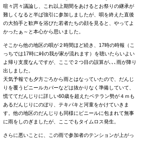
喧々諤々議論し、これ以上期間をあけるとお祭りの継承が
難しくなると半ば強引に参加しましたが、唄を終えた直後
の大拍手と歓声を浴びた若者たちの顔を見ると、やってよ
かったぁ～と本心から思いました。
そこから他の地区の唄が２時間ほど続き、17時の時報（こ
っちでは17時に峠の我が家が流れます）を聴いたらいよい
よ帰り支度なんですが、ここで２つ目の誤算が､､､雨が降り
出しました。
天気予報でも夕方ごろから雨とはなっていたので、だんじ
りを覆うビニールカバーなどは抜かりなく準備していて、
慌ててだんじりに詳しい60歳を超えたベテラン勢が４ｍも
あるだんじりにのぼり、テキパキと河童をかけていきま
す。他の地区のだんじりも同様にビニールに包まれて無事
に雨をしのぎましたが、ここでもタイムロス発生。
さらに悪いことに、この雨で参加者のテンションが上がっ