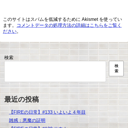
このサイトはスパムを低減するために Akismet を使ってい
ます。
コメントデータの処理方法の詳細はこちらをご覧く
ださい
。
検索
検
索
最近の投稿
【FIREの日常】#133 いよいよ４年目
雑感：悪魔の証明