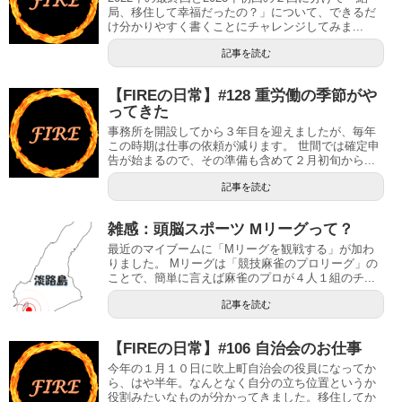
局、移住して幸福だったの？」について、できるだ
け分かりやすく書くことにチャレンジしてみま...
記事を読む
【FIREの日常】#128 重労働の季節がや
ってきた
事務所を開設してから３年目を迎えましたが、毎年
この時期は仕事の依頼が減ります。 世間では確定申
告が始まるので、その準備も含めて２月初旬から...
記事を読む
雑感：頭脳スポーツ Mリーグって？
最近のマイブームに「Mリーグを観戦する」が加わ
りました。 Mリーグは「競技麻雀のプロリーグ」の
ことで、簡単に言えば麻雀のプロが４人１組のチ...
記事を読む
【FIREの日常】#106 自治会のお仕事
今年の１月１０日に吹上町自治会の役員になってか
ら、はや半年。なんとなく自分の立ち位置というか
役割みたいなものが分かってきました。移住してか