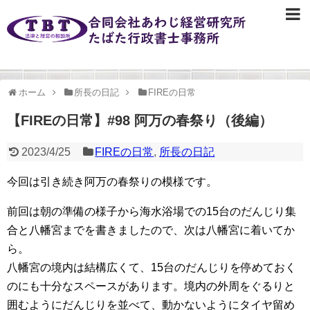
ホーム
所長の日記
FIREの日常
【FIREの日常】#98 阿万の春祭り（後編）
2023/4/25
FIREの日常
,
所長の日記
今回は引き続き阿万の春祭りの模様です。
前回は朝の準備の様子から海水浴場での15台のだんじり集
合と八幡宮までを書きましたので、次は八幡宮に着いてか
ら。
八幡宮の境内は結構広くて、15台のだんじりを停めておく
のにも十分なスペースがあります。境内の外周をぐるりと
囲むようにだんじりを並べて、動かないようにタイヤ留め